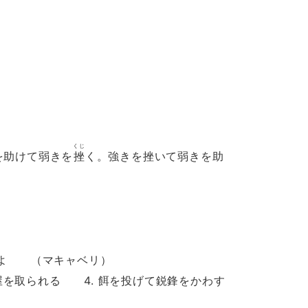
くじ
助けて弱きを
挫
く。強きを挫いて弱きを助
よ （マキャベリ）
屋を取られる 4. 餌を投げて鋭鋒をかわす