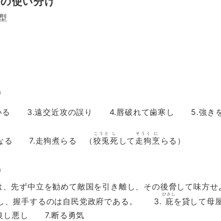
法の使い分け
型
⑴
3.遠交近攻の誤り 4.唇破れて歯寒し 5.強きを
こうと
し
そうく
に
 7.走狗煮らる （
狡兎
死
して
走狗
烹
らる）
⑵
先ず中立を勧めて敵国を引き離し、その後脅して味方せ
ひさし
握手するのは自民党政府である。 3.
庇
を貸して母
し悪し 7.断る勇気