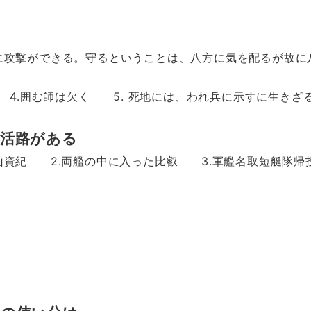
ができる。守るということは、八方に気を配るが故に八
囲む師は欠く 5. 死地には、われ兵に示すに生きざ
活路がある
紀 2.両艦の中に入った比叡 3.軍艦名取短艇
は