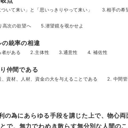
分岐点
て来い」と「思いっきりやって来い」 3.相手の希望
次の欲望へ 5.潜望鏡を覗かせよ
ルの統率の相違
ある 2.主体性 3.通意性 4. 補佐性
あり仲間である
材、人材、資金の大を与えることである 2. 中間管
利の為にあらゆる手段を講じた上で、物心両
ことで、無力でわめき散らす無分別な人間の