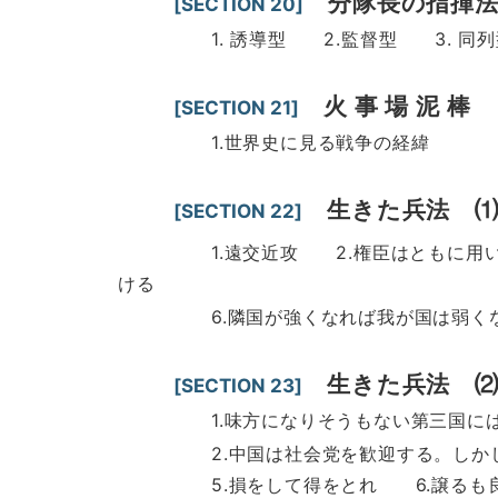
分隊長の指揮
[SECTION 20]
1. 誘導型 2.監督型 3. 同列
火 事 場 泥 棒
[SECTION 21]
1.世界史に見る戦争の経緯
生きた兵法 
[SECTION 22]
1.遠交近攻 2.権臣はともに用いる 
ける
6.隣国が強くなれば我が国は弱くなる
生きた兵法 
[SECTION 23]
1.味方になりそうもない第三国には、
2.中国は社会党を歓迎する。しかし、
5.損をして得をとれ 6.譲るも良