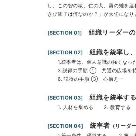
し、この智の猿、仁の犬、勇の雉を連れて
きび団子は何なのか？」が大切にな
組織リーダーの
[SECTION 01]
組織を統率し
[SECTION 02]
1.統率者は、個人意識の強くなった集
3.説得の手順 ① 共通の広場を持てー
6. 説得の手順 ③ 心構えー
組織を統率す
[SECTION 03]
1. 人材を集める 2. 教育する 3
統率者
[SECTION 04]
（リーダ
1.第一条件 優越する 2.第二条件 