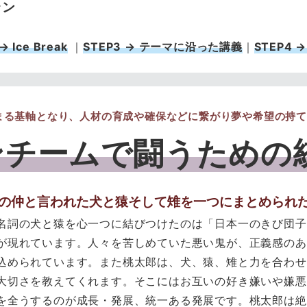
ラン
→ Ice Break
｜
STEP3 → テーマに沿った講義
｜
STEP4
まる基軸となり、人材の育成や確保などに繋がり夢や希望の持て
ンチームで闘うための
の仲と言われた犬と猿そして雉を一つにまとめられ
の犬と猿を心一つに結びつけたのは「日本一のきび団子
れています。人々を苦しめていた悪い鬼が、正義感のあ
られています。また桃太郎は、犬、猿、雉と力を合わせ
さを教えてくれます。そこにはお互いの好き嫌いや嫌悪
うするのが成長・発展、統一ある発展です。桃太郎は絶