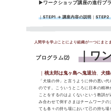
▶︎
ワークショップ講座の進行プ
｜
STEP1 → 講座内容の説明
｜
STEP2 
人間学を学ぶことにより組織が一つにまと
｜ワ
プログラム⑵
｜
桃太郎は鬼ヶ島へ鬼退治
、
犬猿
「犬猿の仲」と言うように仲の悪い代名詞
のです。こういうところに日本の精神が現
ことをするのはよくないという教訓が込め
み合わせて倒すさまはチームワークの大切
ても各々の持ち場において己の持ち場を全