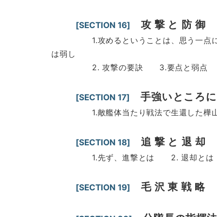
攻 撃 と 防 御
[SECTION 16]
1.攻めるということは、思う一点に攻撃
は弱し
2. 攻撃の要訣 3.要点と弱点 4.
手強いところに
[SECTION 17]
1.敵艦体当たり戦法で生還した樺山資
追 撃 と 退 却
[SECTION 18]
1.先ず、進撃とは 2. 退却と
毛 沢 東 戦 略
[SECTION 19]