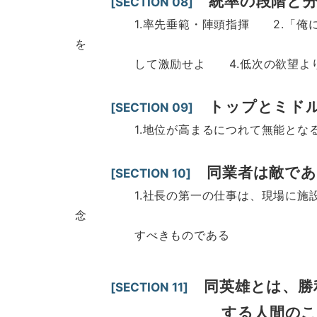
統率の段階と
[SECTION 08]
1.率先垂範・陣頭指揮 2.「俺につい
を
して激励せよ 4.低次の欲望より高
トップとミド
[SECTION 09]
1.地位が高まるにつれて無能となる者が
同業者は敵で
[SECTION 10]
1.社長の第一の仕事は、現場に施設、資
念
すべきものである
同
英雄とは、勝
[SECTION 11]
する人間の