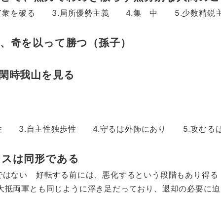
破る 3.局所優勢主義 4.集 中 5.少数精鋭主
、奇を以って勝つ（孫子）
閑時我山を見る
.自主性独歩性 4.守るは外飾にあり 5.攻むるは
ンスは同形である
ない 好転する前には、悪化するという段階もあり得る
軍とも同じように浮き足だっており、退却の必要に迫ら