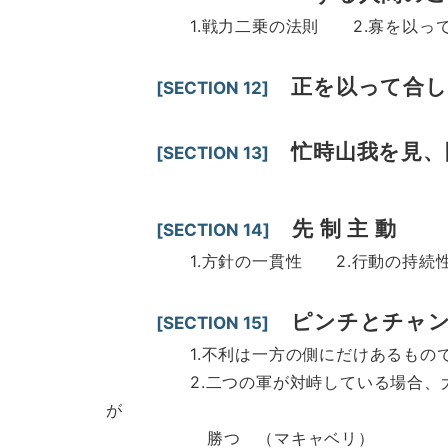
1.戦力二乗の法則 2.寡を以って衆を
正を以って合し
[SECTION 12]
忙時山我を見、
[SECTION 13]
先 制 主 動
[SECTION 14]
1.方針の一貫性 2.行動の持続性 3
ピンチとチャ
[SECTION 15]
1.不利は一方の側にだけあるものでは
2.二つの軍が対峙している場合、大抵両
が
勝つ （マキャベリ）