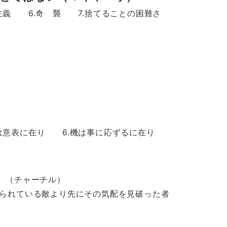
義 6.奇 襲 7.捨てることの困難さ
意表に在り 6.機は事に応ずるに在り
 （チャーチル）
れている敵より先にその気配を見破った者