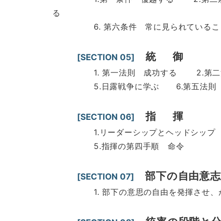
る
6. 第六条件 常に見られていること
統 御
[SECTION 05]
1. 第一法則 成功する 2.第二法則
5.日露戦争に学ぶ 6.第五法則 
指 揮
[SECTION 06]
1.リーダーシップとヘッドシップ 2.
5.指揮の第四手順 命令
部下の自由意
[SECTION 07]
1. 部下の意思の自由を発揮させ、かつ