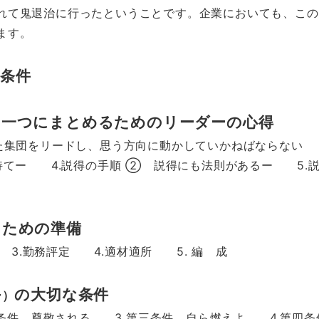
鬼退治に行ったということです。企業においても、この
ります。
条件
、一つにまとめるためのリーダーの心得
団をリードし、思う方向に動かしていかねばならない 
 4.説得の手順 ② 説得にも法則があるー 5.説
るための準備
.勤務評定 4.適材適所 5. 編 成
の大切な条件
ー）
尊敬される 3.第三条件 自ら燃えよ 4.第四条件